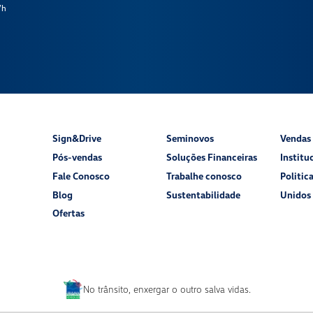
7h
Sign&Drive
Seminovos
Vendas 
Pós-vendas
Soluções Financeiras
Institu
Fale Conosco
Trabalhe conosco
Politic
Blog
Sustentabilidade
Unidos 
Ofertas
No trânsito, enxergar o outro salva vidas.