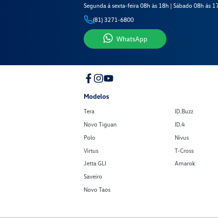
Segunda á sexta-feira 08h às 18h | Sábado 08h ás 1
(81) 3271-6800
WhatsApp
Modelos
Tera
ID.Buzz
Novo Tiguan
ID.4
Polo
Nivus
Virtus
T-Cross
Jetta GLI
Amarok
Saveiro
Novo Taos