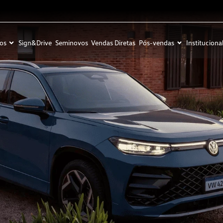
os
Sign&Drive
Seminovos
Vendas Diretas
Pós-vendas
Instituciona