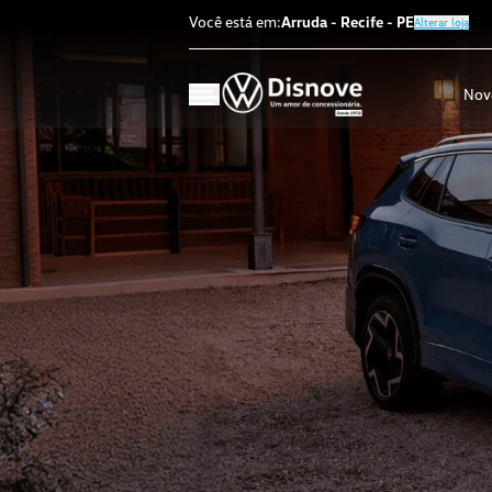
Você está em:
Arruda
-
Recife
-
PE
Alterar loja
Nov